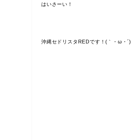
はいさーい！
沖縄セドリスタREDです！(｀・ω・´)