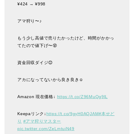
¥424 → ¥998
アマ狩り〜♪
もう少し高値で売りたかったけど、時間がかかっ
てたので値下げ〜😵
資金回収ダイジ😊
アカになってないから良き良き☺️
Amazon 現在価格↓
https://t.co/Z96MuQg9lL
Keepaリンク↓
https://t.co/9gyH0AQJAM
#本せど
り
#アマ狩りマスター
pic.twitter.com/ZeLmtuiN49