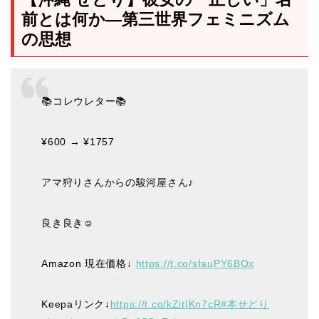
前とは何か―第三世界フェミニズム
の思想
📚コレウレター📚
¥600 → ¥1757
アマ狩りさんからの駿河屋さん♪
良き良き☺️
Amazon 現在価格↓
https://t.co/sIauPY6BOx
Keepaリンク↓
https://t.co/kZitIKn7cR
#本せどり