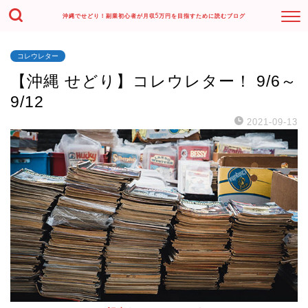
沖縄でせどり！副業初心者が月収5万円を目指すために読むブログ
コレウレター
【沖縄 せどり】コレウレター！ 9/6～
9/12
2021-09-13