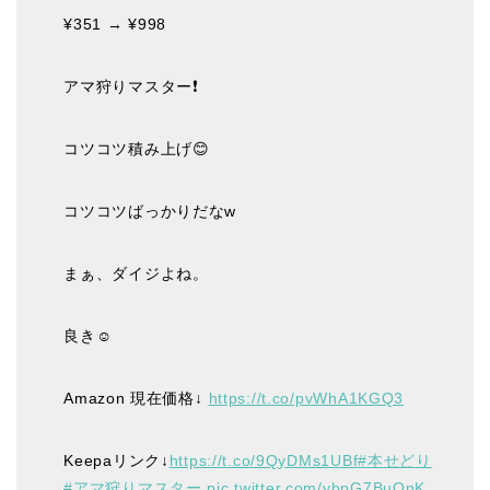
¥351 → ¥998
アマ狩りマスター❗️
コツコツ積み上げ😊
コツコツばっかりだなw
まぁ、ダイジよね。
良き☺️
Amazon 現在価格↓
https://t.co/pvWhA1KGQ3
Keepaリンク↓
https://t.co/9QyDMs1UBf
#本せどり
#アマ狩りマスター
pic.twitter.com/ybpG7BuOnK