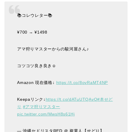
📚コレウレター📚
¥700 → ¥1498
アマ狩りマスターからの駿河屋さん♪
コツコツ良き良き☺️
Amazon 現在価格↓
https://t.co/8ovRaMT4NP
Keepaリンク↓
https://t.co/dATuUTQAvQ
#本せど
り
#アマ狩りマスター
pic.twitter.com/MwsH8s61Hj
— 沖縄セドリスタRED ＠ 複業人【せどり】