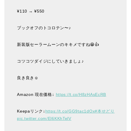
¥110 → ¥550
ブックオフのトコロテン〜♪
新装版セーラームーンのキキメですね😁👍
コツコツダイジにしていきましょ♪
良き良き☺️
Amazon 現在価格↓
https://t.co/H8zHAsEcRB
Keepaリンク↓
https://t.co/GG9tac1dOx
#本せどり
pic.twitter.com/El6KKhTelV