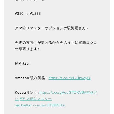
¥380 → ¥1298
アマ狩りマスターオプションの駿河屋さん♪
今後の方向性が変わるから今のうちに電脳コツコ
ツ頑張ります♪
良きね☺️
Amazon 現在価格↓
https://t.co/YeC1irwoyO
Keepaリンク↓
https://t.co/gAooGTZKVB
#本せど
り
#アマ狩りマスター
pic.twitter.com/wm0D8K5IXn